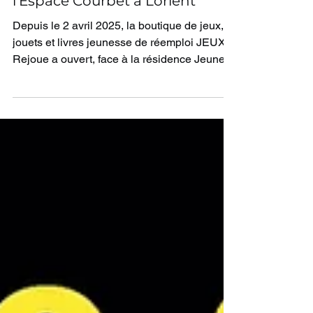
l'association Jeux Rejoue à
l'Espace Courbet à Lorient
Depuis le 2 avril 2025, la boutique de jeux,
jouets et livres jeunesse de réemploi JEUX
Rejoue a ouvert, face à la résidence Jeunes
Courbet.