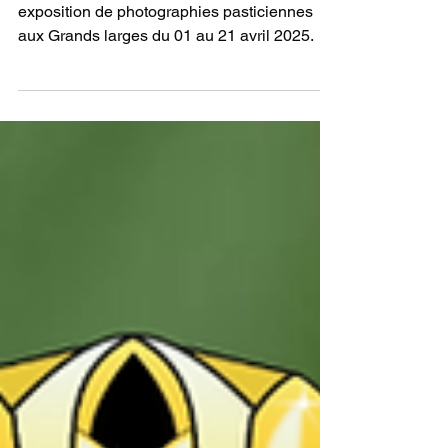
avril 2025 : Imagin'R, au-delà du
regard
Imagin'R, au-delà du regard : nouvelle
exposition de photographies pasticiennes
aux Grands larges du 01 au 21 avril 2025.