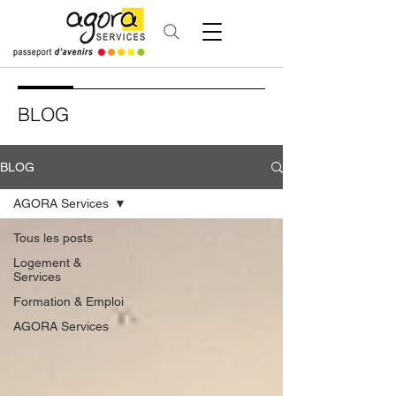
BLOG
BLOG
AGORA Services
Tous les posts
Logement &
Services
Formation & Emploi
AGORA Services