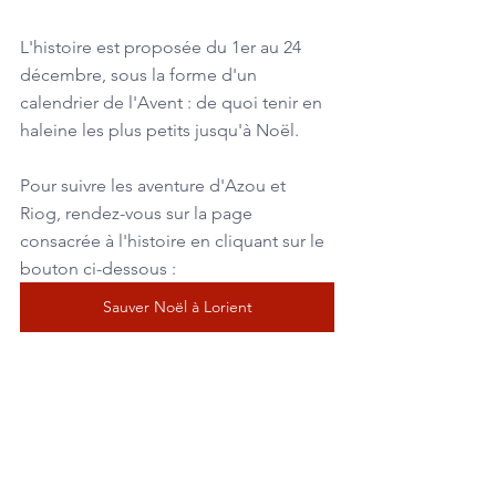
L'histoire est proposée du 1er au 24 
décembre, sous la forme d'un 
calendrier de l'Avent : de quoi tenir en 
haleine les plus petits jusqu'à Noël.
Pour suivre les aventure d'Azou et 
Riog, rendez-vous sur la page 
consacrée à l'histoire en cliquant sur le 
bouton ci-dessous :
Sauver Noël à Lorient
Et si l'histoire vous plaît, n'hésitez pas à 
nous laisser votre avis !
Vélo an Oriant
vélo
Calendrier de l'Avent
conte de Noël
AGORA Services