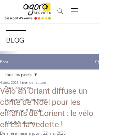
BLOG
Post
Tous les posts
4 déc. 2023
1 min de lecture
Tous les posts
Vélo an Oriant diffuse un
Logement & Services
conte de Noël pour les
Formation & Emploi
enfants de Lorient : le vélo
AGORA Services
en est la vedette !
Dernière mise à jour :
22 mai 2025