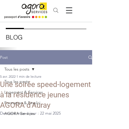
BLOG
Post
Tous les posts
5 avr. 2022
1 min de lecture
Tous les posts
Une soirée speed-logement
Logement & Services
à la résidence jeunes
Formation & Emploi
AGORA d’Auray
Dernière mise à jour :
22 mai 2025
AGORA Services