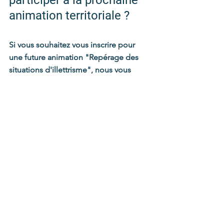
participer à la prochaine 
animation territoriale ?
Si vous souhaitez vous inscrire pour 
une future animation "Repérage des 
situations d'illettrisme", nous vous 
invitons à nous laisser vos 
coordonnées et nous ne manquerons 
pas de revenir vers vous pour vous 
indiquer les dates des prochaines 
animations.
Je souhaite m'inscrire pour une future animation