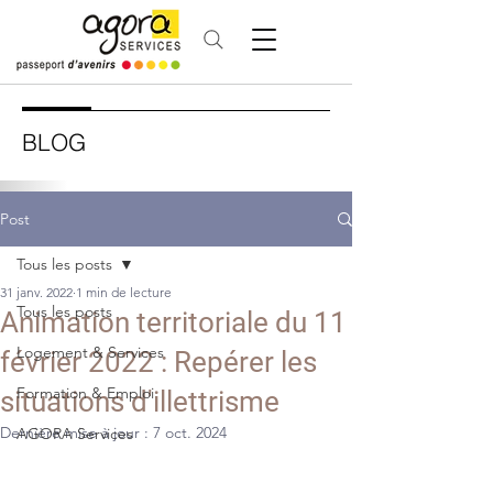
BLOG
Post
Tous les posts
31 janv. 2022
1 min de lecture
Tous les posts
Animation territoriale du 11
Logement & Services
février 2022 : Repérer les
Formation & Emploi
situations d'illettrisme
Dernière mise à jour :
7 oct. 2024
AGORA Services