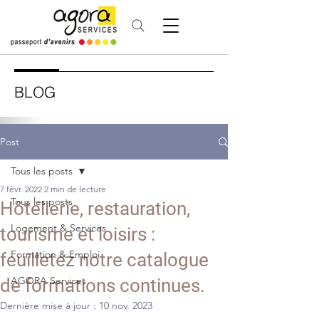
BLOG
Post
Tous les posts
7 févr. 2022
2 min de lecture
Tous les posts
Hôtellerie, restauration,
Logement & Services
tourisme et loisirs :
Formation & Emploi
feuilletez notre catalogue
AGORA Services
de formations continues.
Dernière mise à jour :
10 nov. 2023