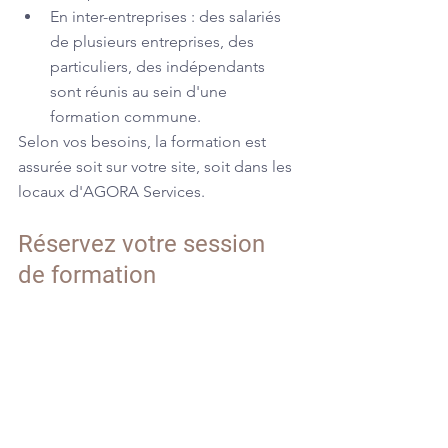
En inter-entreprises : des salariés 
de plusieurs entreprises, des 
particuliers, des indépendants 
sont réunis au sein d'une 
formation commune.
Selon vos besoins, la formation est 
assurée soit sur votre site, soit dans les 
locaux d'AGORA Services.
Réservez votre session 
de formation
Vous souhaitez mettre en place une 
formation pour vos salariés ? 
Contactez-
nous
 via notre formulaire et faites-nous 
part de vos projets. Nos équipes 
reviendront vers vous dans les plus 