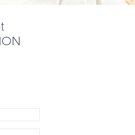
t
ION